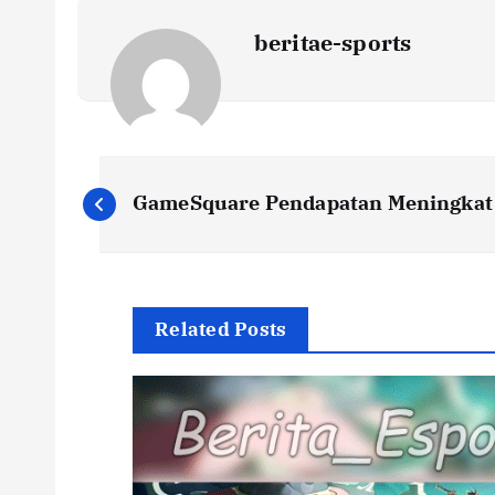
beritae-sports
P
GameSquare Pendapatan Meningkat 
o
s
Related Posts
t
n