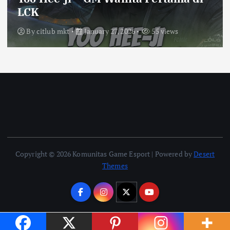
LCK
By
citlub mkt
January 27, 2026
55 views
Copyright © 2026 Komunitas Game Esport | Powered by
Desert
Themes