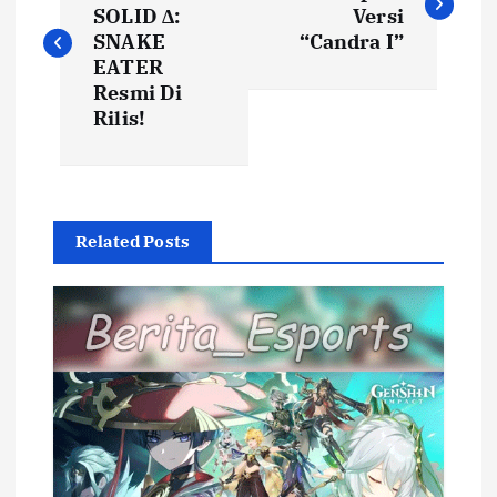
o
SOLID Δ:
Versi
s
SNAKE
“Candra I”
EATER
t
Resmi Di
Rilis!
n
a
Related Posts
v
i
g
a
t