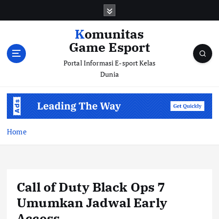
S
k
i
Komunitas
p
Game Esport
t
o
Portal Informasi E-sport Kelas
c
Dunia
o
n
t
e
n
Home
t
Call of Duty Black Ops 7
Umumkan Jadwal Early
Access