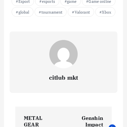
Esport
esports
game
Game online
global
tournament
Valorant
Xbox
citlub mkt
P
METAL
Genshin
GEAR
Impact