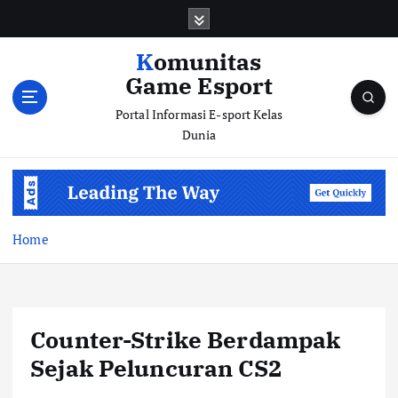
S
k
i
Komunitas
p
Game Esport
t
o
Portal Informasi E-sport Kelas
c
Dunia
o
n
t
e
n
Home
t
Counter-Strike Berdampak
Sejak Peluncuran CS2