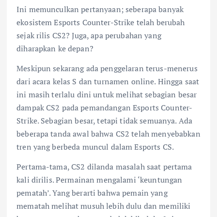
Ini memunculkan pertanyaan; seberapa banyak
ekosistem Esports Counter-Strike telah berubah
sejak rilis CS2? Juga, apa perubahan yang
diharapkan ke depan?
Meskipun sekarang ada penggelaran terus-menerus
dari acara kelas S dan turnamen online. Hingga saat
ini masih terlalu dini untuk melihat sebagian besar
dampak CS2 pada pemandangan Esports Counter-
Strike. Sebagian besar, tetapi tidak semuanya. Ada
beberapa tanda awal bahwa CS2 telah menyebabkan
tren yang berbeda muncul dalam Esports CS.
Pertama-tama, CS2 dilanda masalah saat pertama
kali dirilis. Permainan mengalami ‘keuntungan
pematah’. Yang berarti bahwa pemain yang
mematah melihat musuh lebih dulu dan memiliki