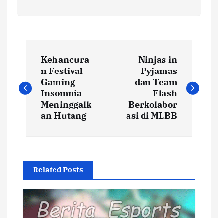
P
Kehancura
Ninjas in
o
n Festival
Pyjamas
Gaming
dan Team
s
Insomnia
Flash
Meninggalk
Berkolabor
t
an Hutang
asi di MLBB
n
a
Related Posts
v