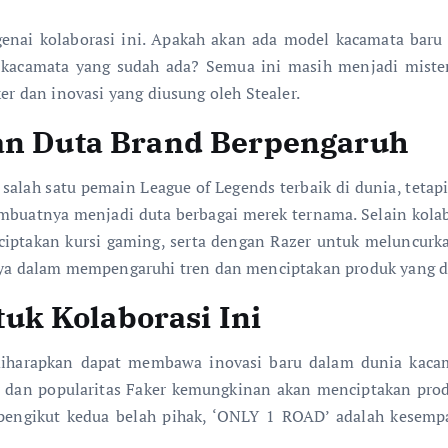
nai kolaborasi ini. Apakah akan ada model kacamata baru 
kacamata yang sudah ada? Semua ini masih menjadi misteri
ker dan inovasi yang diusung oleh Stealer.
dan Duta Brand Berpengaruh
 salah satu pemain League of Legends terbaik di dunia, teta
embuatnya menjadi duta berbagai merek ternama. Selain kolabo
takan kursi gaming, serta dengan Razer untuk meluncurka
a dalam mempengaruhi tren dan menciptakan produk yang di
k Kolaborasi Ini
i diharapkan dapat membawa inovasi baru dalam dunia kac
r dan popularitas Faker kemungkinan akan menciptakan produ
n pengikut kedua belah pihak, ‘ONLY 1 ROAD’ adalah kesemp