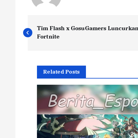
P
Tim Flash x GosuGamers Luncurkan
o
Fortnite
s
t
Related Posts
n
a
v