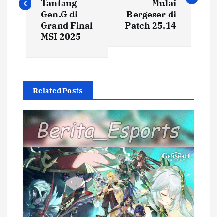
s
Tantang
Mulai
Gen.G di
Bergeser di
t
Grand Final
Patch 25.14
MSI 2025
n
a
Related Posts
v
i
g
a
t