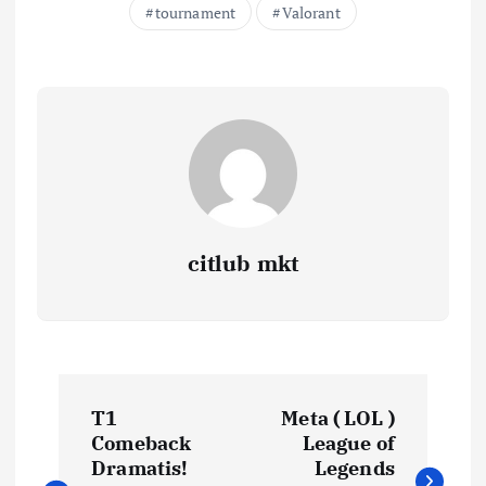
tournament
Valorant
citlub mkt
P
T1
Meta ( LOL )
o
Comeback
League of
Dramatis!
Legends