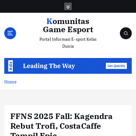
S
k
i
Komunitas
p
Game Esport
t
o
Portal Informasi E-sport Kelas
c
Dunia
o
n
t
e
n
Home
t
FFNS 2025 Fall: Kagendra
Rebut Trofi, CostaCaffe
Tampil Epic