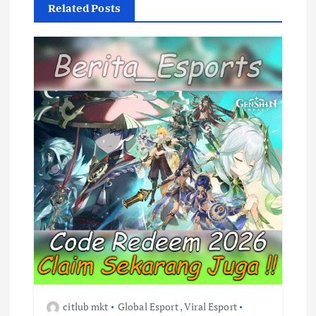
v
Related Posts
i
g
a
t
i
o
n
citlub mkt
Global Esport
,
Viral Esport