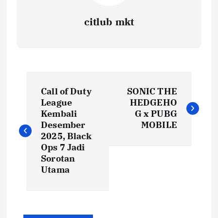
citlub mkt
P
Call of Duty
SONIC THE
o
League
HEDGEHO
Kembali
G x PUBG
s
Desember
MOBILE
2025, Black
t
Ops 7 Jadi
Sorotan
Utama
n
a