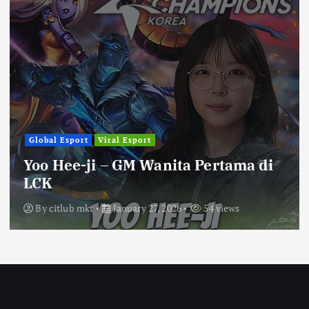
Global Esport
Viral Esport
Yoo Hee-ji – GM Wanita Pertama di
LCK
By
citlub mkt
January 27, 2026
54 views