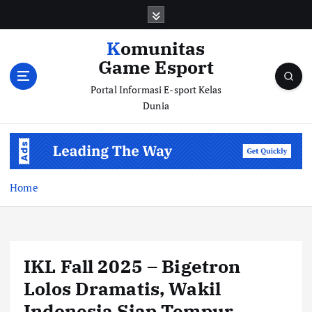
S
k
i
Komunitas
p
Game Esport
t
o
Portal Informasi E-sport Kelas
c
Dunia
o
n
t
e
n
Home
t
IKL Fall 2025 – Bigetron
Lolos Dramatis, Wakil
Indonesia Siap Tempur