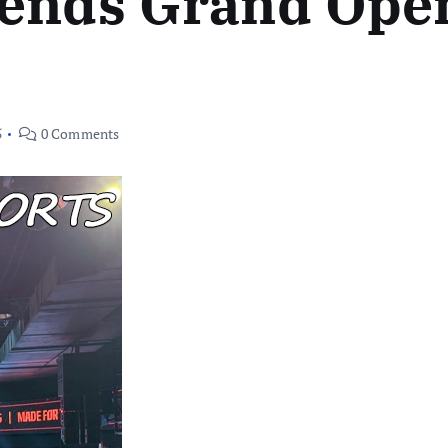
gends Grand Ope
5
0 Comments