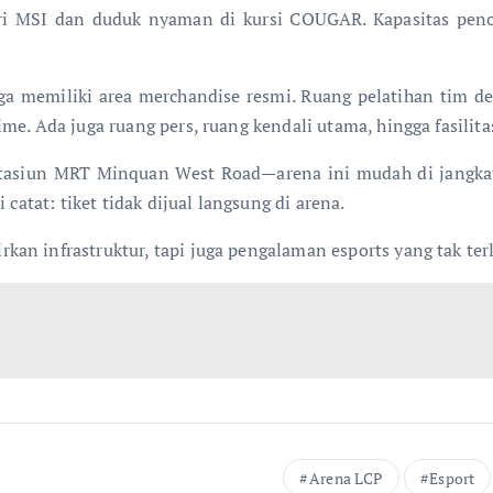
i MSI dan duduk nyaman di kursi COUGAR. Kapasitas peno
uga memiliki area merchandise resmi. Ruang pelatihan tim de
me. Ada juga ruang pers, ruang kendali utama, hingga fasilit
Stasiun MRT Minquan West Road—arena ini mudah di jangkau 
catat: tiket tidak dijual langsung di arena.
an infrastruktur, tapi juga pengalaman esports yang tak ter
Arena LCP
Esport