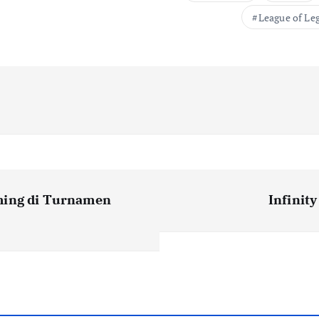
League of Le
ming di Turnamen
Infinit