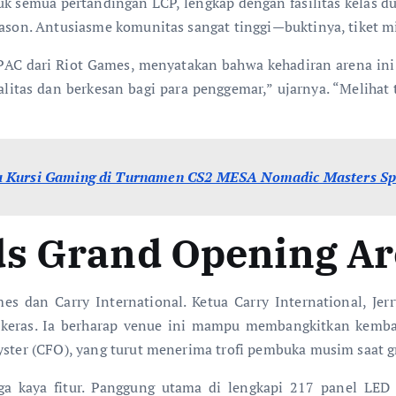
k semua pertandingan LCP, lengkap dengan fasilitas kelas d
Season. Antusiasme komunitas sangat tinggi—buktinya, tiket 
AC dari Riot Games, menyatakan bahwa kehadiran arena ini
litas dan berkesan bagi para penggemar,” ujarnya. “Melihat 
a Kursi Gaming di Turnamen CS2 MESA Nomadic Masters Sp
ds Grand Opening A
mes dan Carry International. Ketua Carry International, Je
a keras. Ia berharap venue ini mampu membangkitkan kemb
Oyster (CFO), yang turut menerima trofi pembuka musim saat 
a kaya fitur. Panggung utama di lengkapi 217 panel LED s