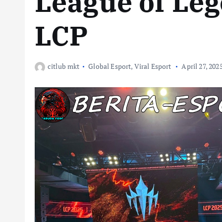
League of Le
LCP
citlub mkt
Global Esport
,
Viral Esport
April 27, 202