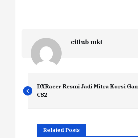
citlub mkt
P
DXRacer Resmi Jadi Mitra Kursi Ga
o
CS2
s
t
Related Posts