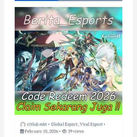
v
i
g
a
t
i
o
n
citlub mkt
Global Esport
,
Viral Esport
February 10, 2026
39 views