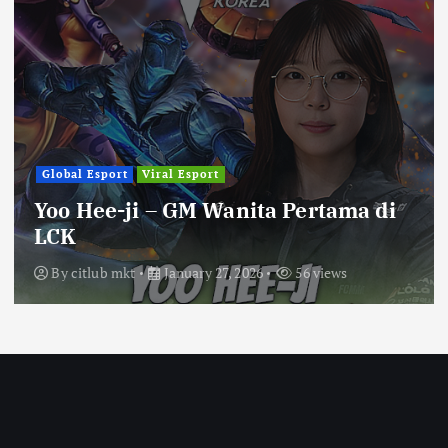
Global Esport
Viral Esport
Yoo Hee-ji – GM Wanita Pertama di
LCK
By
citlub mkt
January 27, 2026
56 views