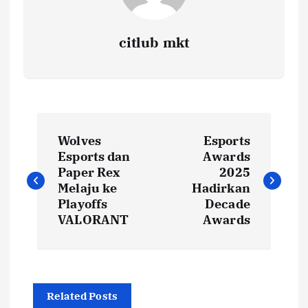
citlub mkt
P
Wolves
Esports
o
Esports dan
Awards
Paper Rex
2025
s
Melaju ke
Hadirkan
Playoffs
Decade
t
VALORANT
Awards
n
a
Related Posts