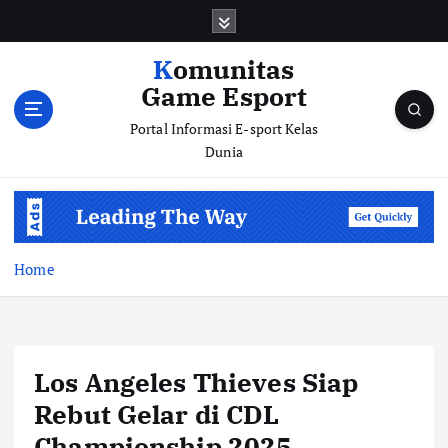
S
k
i
Komunitas
p
Game Esport
t
o
Portal Informasi E-sport Kelas
c
Dunia
o
n
t
e
n
Home
t
Los Angeles Thieves Siap
Rebut Gelar di CDL
Championship 2025