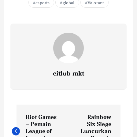
esports
global
Valorant
citlub mkt
P
Riot Games
Rainbow
o
– Pemain
Six Siege
League of
Luncurkan