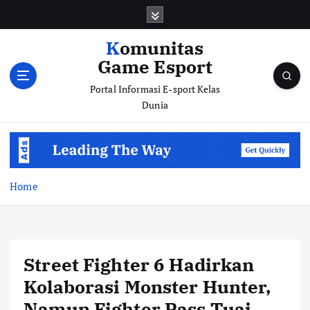
S
k
i
Komunitas
p
Game Esport
t
o
Portal Informasi E-sport Kelas
c
Dunia
o
n
t
e
n
Home
t
Street Fighter 6 Hadirkan
Kolaborasi Monster Hunter,
Namun Fighter Pass Tuai