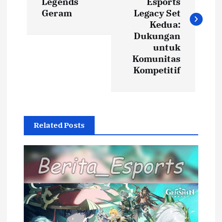
s
Legends
Esports
Geram
Legacy Set
t
Kedua:
Dukungan
untuk
n
Komunitas
Kompetitif
a
v
i
Related Posts
g
a
t