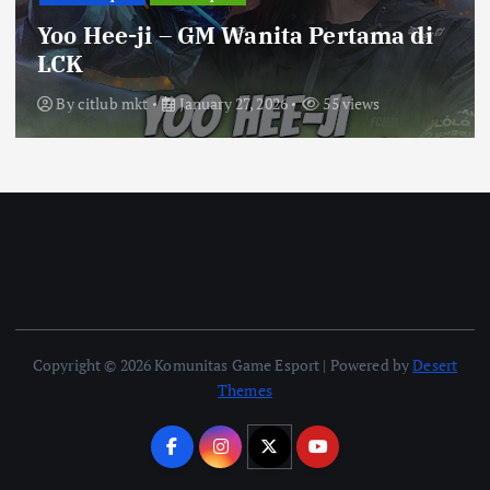
Yoo Hee-ji – GM Wanita Pertama di
LCK
By
citlub mkt
January 27, 2026
55 views
Copyright © 2026 Komunitas Game Esport | Powered by
Desert
Themes