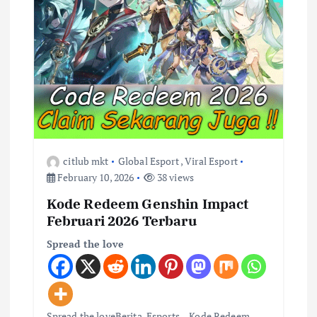
i
o
n
citlub mkt
Global Esport
,
Viral Esport
February 10, 2026
38 views
Kode Redeem Genshin Impact
Februari 2026 Terbaru
Spread the love
Spread the loveBerita-Esports – Kode Redeem