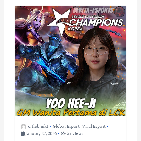
citlub mkt
Global Esport
,
Viral Esport
January 27, 2026
55 views