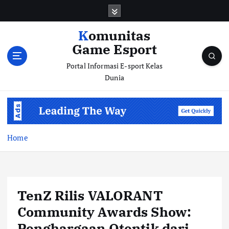
S
k
i
Komunitas
p
Game Esport
t
o
Portal Informasi E-sport Kelas
c
Dunia
o
n
t
e
n
Home
t
TenZ Rilis VALORANT
Community Awards Show:
Penghargaan Otentik dari