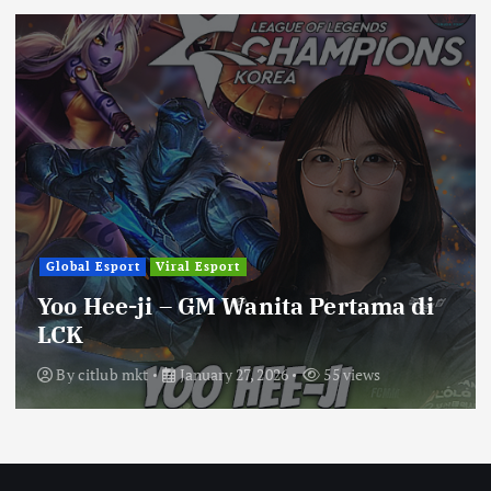
Global Esport
Viral Esport
Yoo Hee-ji – GM Wanita Pertama di
LCK
By
citlub mkt
January 27, 2026
55 views