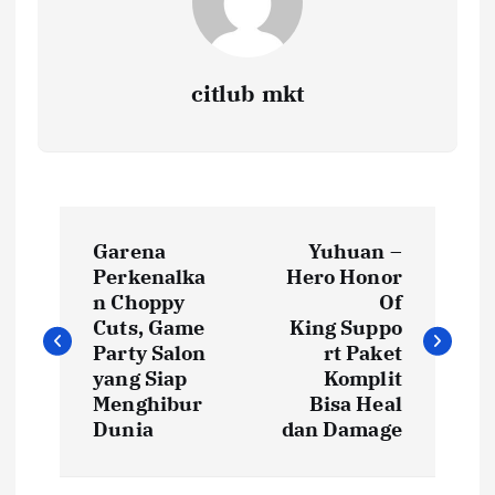
citlub mkt
P
Garena
Yuhuan –
o
Perkenalka
Hero Honor
n Choppy
Of
s
Cuts, Game
King Suppo
Party Salon
rt Paket
t
yang Siap
Komplit
Menghibur
Bisa Heal
Dunia
dan Damage
n