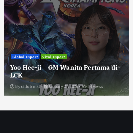
Global Esport
Viral Esport
Yoo Hee-ji – GM Wanita Pertama di
LCK
By
citlub mkt
January 27, 2026
54 views