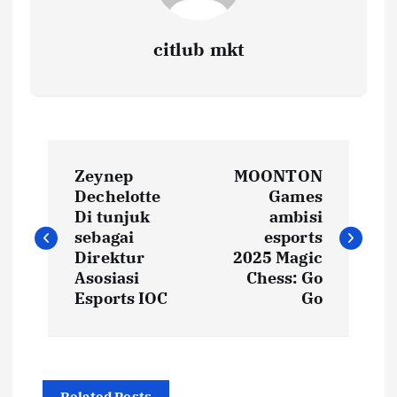
citlub mkt
P
Zeynep
MOONTON
o
Dechelotte
Games
Di tunjuk
ambisi
s
sebagai
esports
Direktur
2025 Magic
t
Asosiasi
Chess: Go
Esports IOC
Go
n
a
Related Posts