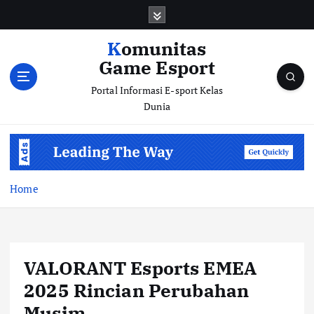
S
k
i
Komunitas
p
Game Esport
t
o
Portal Informasi E-sport Kelas
c
Dunia
o
n
t
e
n
Home
t
VALORANT Esports EMEA
2025 Rincian Perubahan
Musim