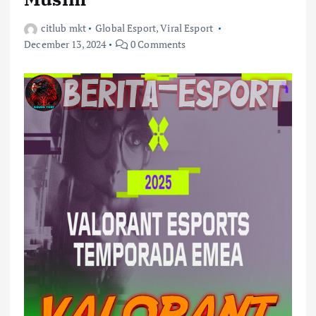
citlub mkt
Global Esport
,
Viral Esport
December 13, 2024
0 Comments