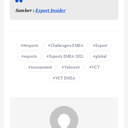
Sumber :
Esport Insider
#esports
Challengers EMEA
Esport
esports
Esports EMEA 2025
global
tournament
Valorant
VCT
VCT EMEA