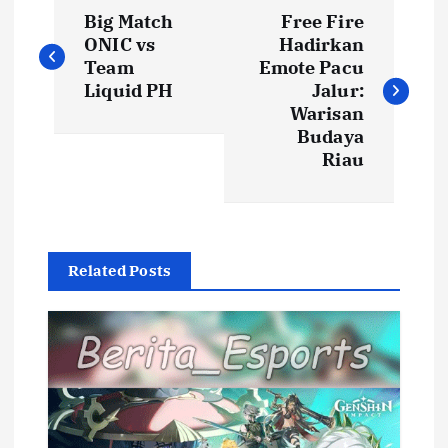
P
Big Match
Free Fire
o
ONIC vs
Hadirkan
Team
Emote Pacu
s
Liquid PH
Jalur:
Warisan
t
Budaya
Riau
n
a
Related Posts
v
i
g
a