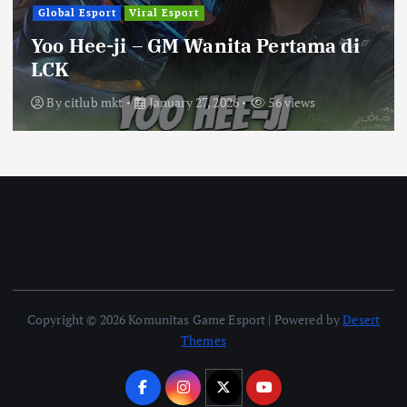
Global Esport
Viral Esport
Yoo Hee-ji – GM Wanita Pertama di
LCK
By
citlub mkt
January 27, 2026
56 views
Copyright © 2026 Komunitas Game Esport | Powered by
Desert
Themes