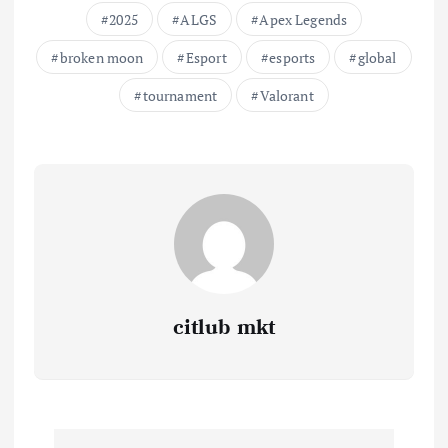
2025
ALGS
Apex Legends
broken moon
Esport
esports
global
tournament
Valorant
citlub mkt