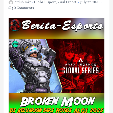
citlub mkt
Global Esport
,
Viral Esport
July 27, 2025
0 Comments