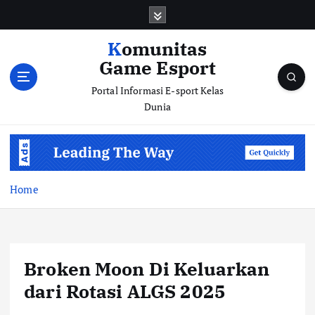
S
k
i
Komunitas
p
Game Esport
t
o
Portal Informasi E-sport Kelas
c
Dunia
o
n
t
e
n
Home
t
Broken Moon Di Keluarkan
dari Rotasi ALGS 2025