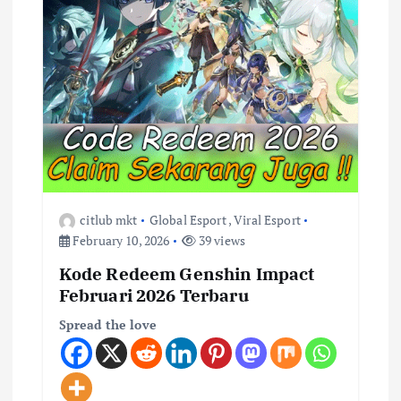
t
i
o
n
citlub mkt
Global Esport
,
Viral Esport
February 10, 2026
39 views
Kode Redeem Genshin Impact
Februari 2026 Terbaru
Spread the love