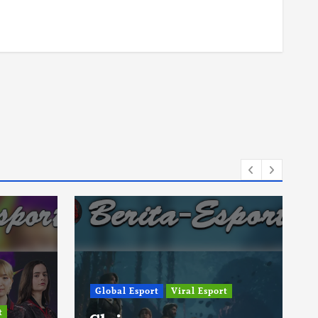
Global Esport
Viral Esport
t