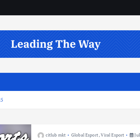
25
citlub mkt
Global Esport
,
Viral Esport
Jul