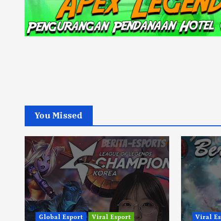
You Missed
Global Esport
Viral Esport
Viral E