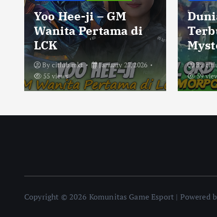
Yoo Hee-ji – GM
Duni
Wanita Pertama di
Terb
LCK
Myst
By
citlub mkt
January 27, 2026
By
cit
55 views
59 vie
Copyright © 2026 Komunitas Game Esport | Powered 