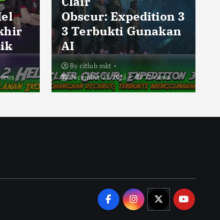
Clair
Hel
Obscur: Expedition 3
khir
3 Terbukti Gunakan
ik
AI
By
citlub mkt
views
December 22, 2025
72 views