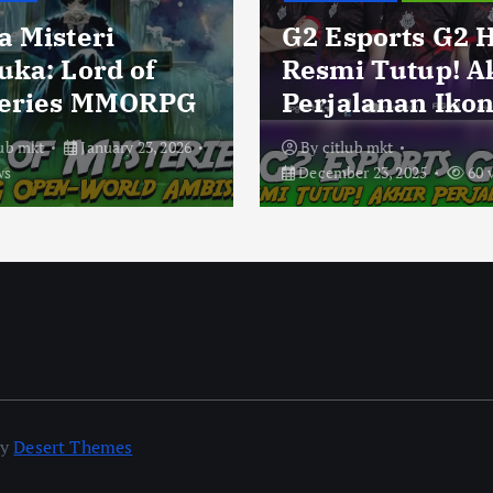
p
a Misteri
G2 Esports G2 
a
uka: Lord of
Resmi Tutup! A
eries MMORPG
Perjalanan Ikon
g
lub mkt
January 23, 2026
By
citlub mkt
i
ws
December 23, 2025
60 
n
a
t
i
by
Desert Themes