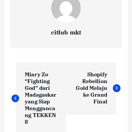
citlub mkt
P
Miary Zo
Shopify
o
“Fighting
Rebellion
God” dari
Gold Melaju
s
Madagaskar
ke Grand
yang Siap
Final
t
Menggunca
ng TEKKEN
8
n