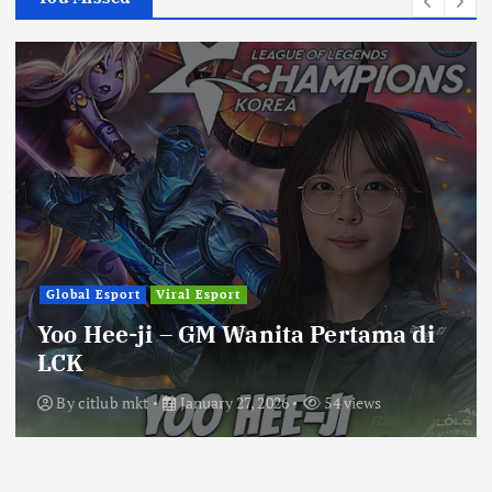
Global Esport
Viral Esport
Yoo Hee-ji – GM Wanita Pertama di
LCK
By
citlub mkt
January 27, 2026
54 views