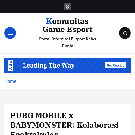
S
k
i
Komunitas
p
Game Esport
t
o
Portal Informasi E-sport Kelas
c
Dunia
o
n
t
e
n
Home
t
PUBG MOBILE x
BABYMONSTER: Kolaborasi
Spektakuler