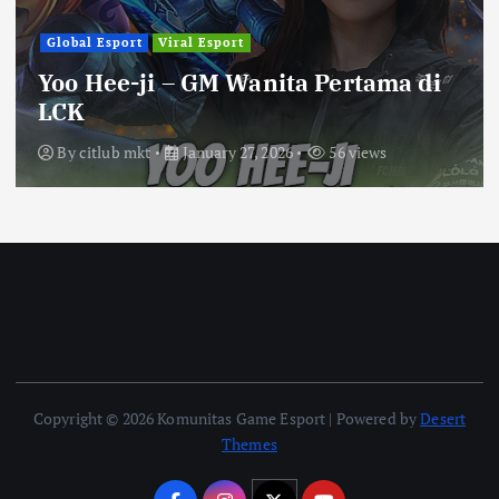
Global Esport
Viral Esport
Yoo Hee-ji – GM Wanita Pertama di
LCK
By
citlub mkt
January 27, 2026
56 views
Copyright © 2026 Komunitas Game Esport | Powered by
Desert
Themes