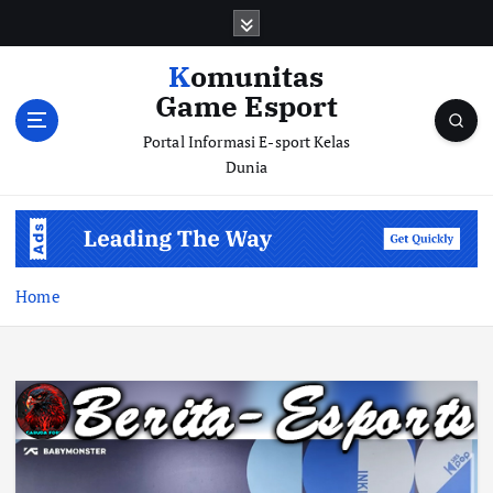
S
k
i
Komunitas
p
Game Esport
t
o
Portal Informasi E-sport Kelas
c
Dunia
o
n
t
e
n
Home
t