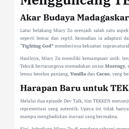
Akar Budaya Madagaskar 
Latar belakang Miary Zo menjadi salah satu aspek
seperti lemur dan reptil. Kemudian ia adaptasi d
“Fighting God”
memberinya kekuatan supranatural
Hasilnya, Miary Zo memiliki kemampuan unik: leng
Teknik bertarungnya memadukan unsur
Morengy
,
lemur berekor panjang,
Vanilla
dan
Cacao
, yang b
Harapan Baru untuk TE
Melalui dua episode Dev Talk, tim TEKKEN menunj
representasi yang autentik. Upaya ini tidak ha
mampu menghadirkan inovasi yang bermakna.
Kini, kehadiran Miary Zo di pandang sebagai mome