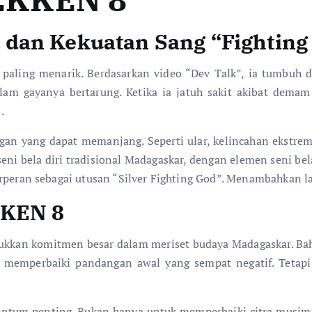
dan Kekuatan Sang “Fighting
 paling menarik. Berdasarkan video “Dev Talk”, ia tumbuh
alam gayanya bertarung. Ketika ia jatuh sakit akibat demam 
.
an yang dapat memanjang. Seperti ular, kelincahan ekstrem,
 seni bela diri tradisional Madagaskar, dengan elemen seni bela
erperan sebagai utusan “Silver Fighting God”. Menambahkan 
KKEN 8
ukkan komitmen besar dalam meriset budaya Madagaskar. B
nya memperbaiki pandangan awal yang sempat negatif. Tet
ntum penting. Bukan hanya untuk memperbaiki citra musim k