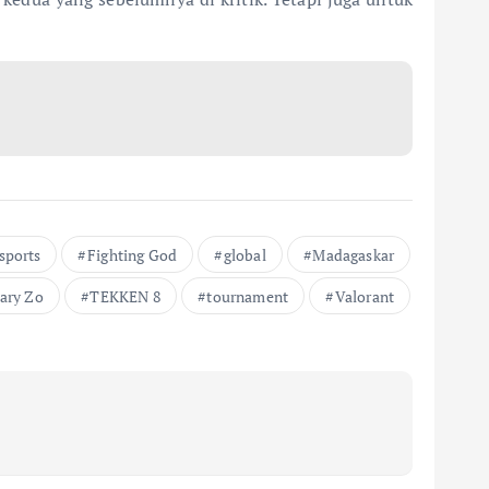
sports
Fighting God
global
Madagaskar
ary Zo
TEKKEN 8
tournament
Valorant