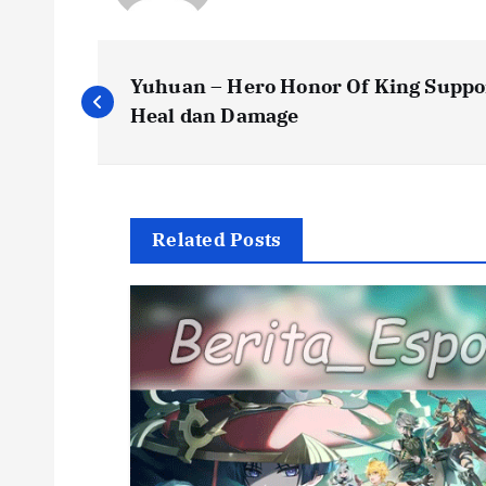
P
Yuhuan – Hero Honor Of King Suppor
o
Heal dan Damage
s
t
Related Posts
n
a
v