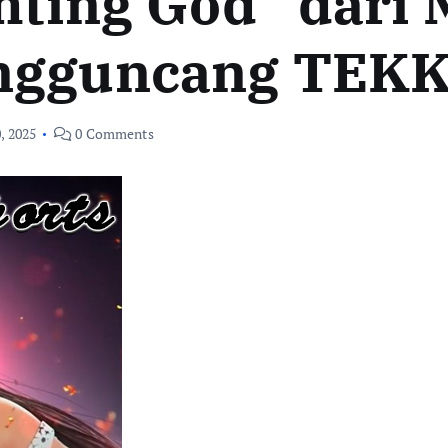
hting God” dari
engguncang TEK
, 2025
0 Comments