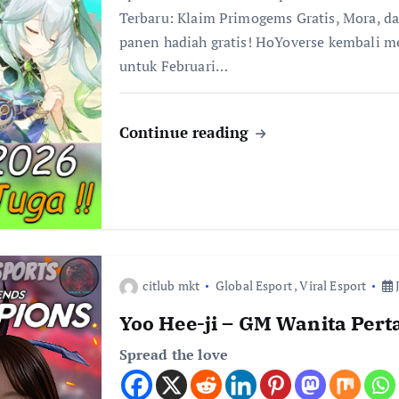
Terbaru: Klaim Primogems Gratis, Mora, da
panen hadiah gratis! HoYoverse kembali 
untuk Februari…
Continue reading
citlub mkt
Global Esport
,
Viral Esport
J
Yoo Hee-ji – GM Wanita Per
Spread the love