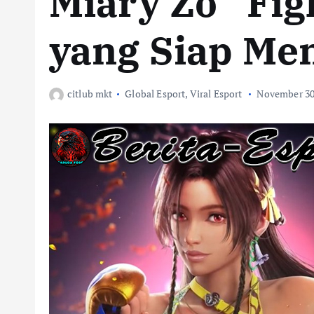
Miary Zo “Fig
yang Siap M
citlub mkt
Global Esport
,
Viral Esport
November 30