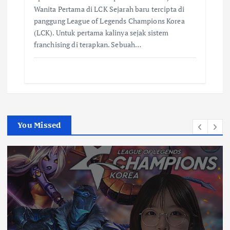
Wanita Pertama di LCK Sejarah baru tercipta di
panggung League of Legends Champions Korea
(LCK). Untuk pertama kalinya sejak sistem
franchising di terapkan. Sebuah…
You Missed