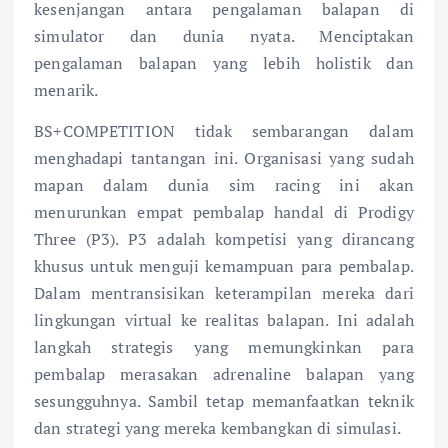
kesenjangan antara pengalaman balapan di
simulator dan dunia nyata. Menciptakan
pengalaman balapan yang lebih holistik dan
menarik.
BS+COMPETITION tidak sembarangan dalam
menghadapi tantangan ini. Organisasi yang sudah
mapan dalam dunia sim racing ini akan
menurunkan empat pembalap handal di Prodigy
Three (P3). P3 adalah kompetisi yang dirancang
khusus untuk menguji kemampuan para pembalap.
Dalam mentransisikan keterampilan mereka dari
lingkungan virtual ke realitas balapan. Ini adalah
langkah strategis yang memungkinkan para
pembalap merasakan adrenaline balapan yang
sesungguhnya. Sambil tetap memanfaatkan teknik
dan strategi yang mereka kembangkan di simulasi.