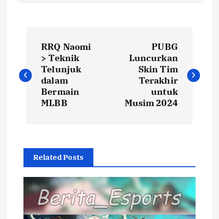
P
RRQ Naomi
PUBG
o
> Teknik
Luncurkan
Telunjuk
Skin Tim
s
dalam
Terakhir
Bermain
untuk
t
MLBB
Musim 2024
n
a
Related Posts
v
i