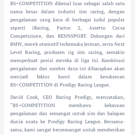
BS+COMPETITION dikenal luas sebagai salah satu
nama besar dalam industri sim racing, dengan
pengalaman yang kaya di berbagai judul populer
seperti iRacing, Factor 2, Assetto Corsa
Competizione, dan RENNSPORT. Dukungan dari
BMW, merek otomotif terkemuka Jerman, serta Next
Level Racing, produsen rig sim racing, semakin
memperkuat posisi mereka di liga ini. Kombinasi
pengalaman dan sumber daya ini diharapkan akan
menjadi faktor kunci dalam kesuksesan
BS+COMPETITION di Prodigy Racing League.
David Cook, CEO Racing Prodigy, menyatakan,
“BS+COMPETITION membawa kekayaan
pengalaman dan semangat untuk sim dan balapan
dunia nyata ke Prodigy Racing League. Bersama-
sama, kami sangat bersemangat untuk memberikan