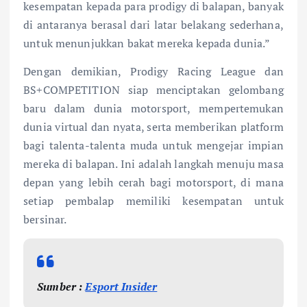
kesempatan kepada para prodigy di balapan, banyak
di antaranya berasal dari latar belakang sederhana,
untuk menunjukkan bakat mereka kepada dunia.”
Dengan demikian, Prodigy Racing League dan
BS+COMPETITION siap menciptakan gelombang
baru dalam dunia motorsport, mempertemukan
dunia virtual dan nyata, serta memberikan platform
bagi talenta-talenta muda untuk mengejar impian
mereka di balapan. Ini adalah langkah menuju masa
depan yang lebih cerah bagi motorsport, di mana
setiap pembalap memiliki kesempatan untuk
bersinar.
Sumber :
Esport Insider