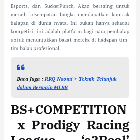
Esports, dan SuckerPunch. Akan bersaing untuk
meraih kesempatan langka mendapatkan kontrak
balapan di dunia nyata. Ini bukan hanya sekadar
kompetisi; ini adalah platform bagi para pembalap
untuk menunjukkan bakat mereka di hadapan tim-
tim balap profesional.
Baca Juga :
RRQ Naomi > Teknik Telunjuk
dalam Bermain MLBB
BS+COMPETITION
x Prodigy Racing
League ‘e2Real’