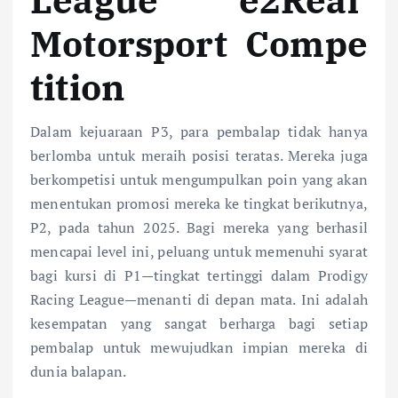
Motorsport Compe
tition
Dalam kejuaraan P3, para pembalap tidak hanya
berlomba untuk meraih posisi teratas. Mereka juga
berkompetisi untuk mengumpulkan poin yang akan
menentukan promosi mereka ke tingkat berikutnya,
P2, pada tahun 2025. Bagi mereka yang berhasil
mencapai level ini, peluang untuk memenuhi syarat
bagi kursi di P1—tingkat tertinggi dalam Prodigy
Racing League—menanti di depan mata. Ini adalah
kesempatan yang sangat berharga bagi setiap
pembalap untuk mewujudkan impian mereka di
dunia balapan.