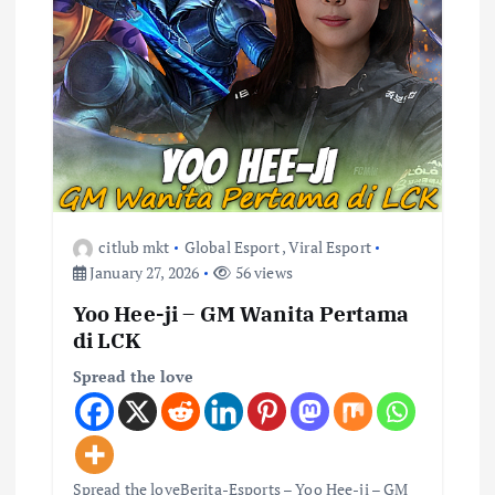
citlub mkt
Global Esport
,
Viral Esport
January 27, 2026
56 views
Yoo Hee-ji – GM Wanita Pertama
di LCK
Spread the love
Spread the loveBerita-Esports – Yoo Hee-ji – GM