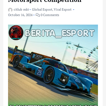
citlub mkt
Global Esport
,
Viral Esport
October 16, 2024
0 Comments