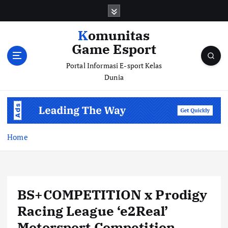
S
k
i
Komunitas
p
Game Esport
t
o
Portal Informasi E-sport Kelas
c
Dunia
o
n
t
e
n
Home
t
BS+COMPETITION x Prodigy
Racing League ‘e2Real’
Motorsport Competition