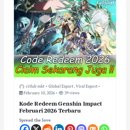
g
a
t
i
o
n
citlub mkt
Global Esport
,
Viral Esport
February 10, 2026
39 views
Kode Redeem Genshin Impact
Februari 2026 Terbaru
Spread the love