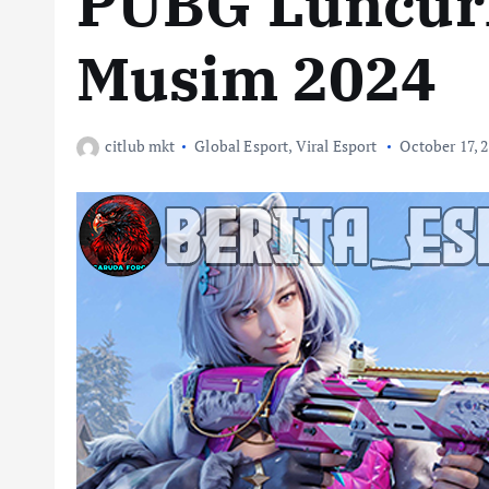
PUBG Luncurk
Musim 2024
citlub mkt
Global Esport
,
Viral Esport
October 17, 