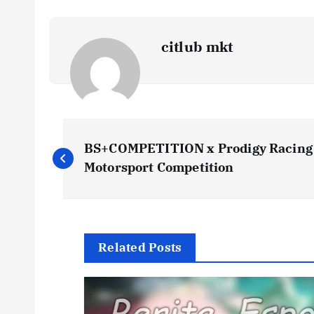
citlub mkt
P
BS+COMPETITION x Prodigy Racing 
o
Motorsport Competition
s
t
Related Posts
n