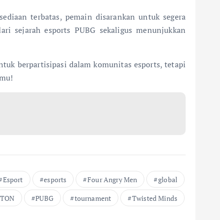
sediaan terbatas, pemain disarankan untuk segera
dari sejarah esports PUBG sekaligus menunjukkan
k berpartisipasi dalam komunitas esports, tetapi
nmu!
Esport
esports
Four Angry Men
global
FTON
PUBG
tournament
Twisted Minds