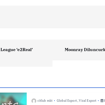
League ‘e2Real’
Moonray Diluncurk
citlub mkt
Global Esport
,
Viral Esport
F