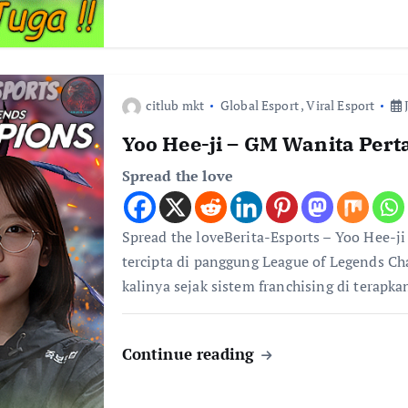
citlub mkt
Global Esport
,
Viral Esport
J
Yoo Hee-ji – GM Wanita Per
Spread the love
Spread the loveBerita-Esports – Yoo Hee-j
tercipta di panggung League of Legends C
kalinya sejak sistem franchising di terapk
Continue reading