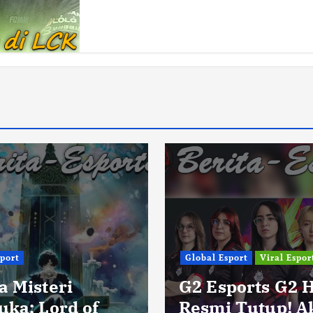
sport
Global Esport
Viral Espor
a Misteri
G2 Esports G2 
uka: Lord of
Resmi Tutup! A