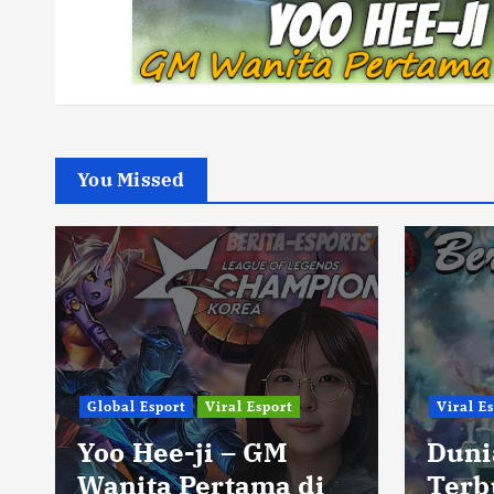
You Missed
Global Esport
Viral Esport
Viral E
Yoo Hee-ji – GM
Duni
Wanita Pertama di
Terb