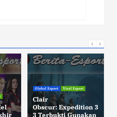
Global Esport
Viral Esport
t
Clair
Hel
Obscur: Expedition 3
khir
3 Terbukti Gunakan