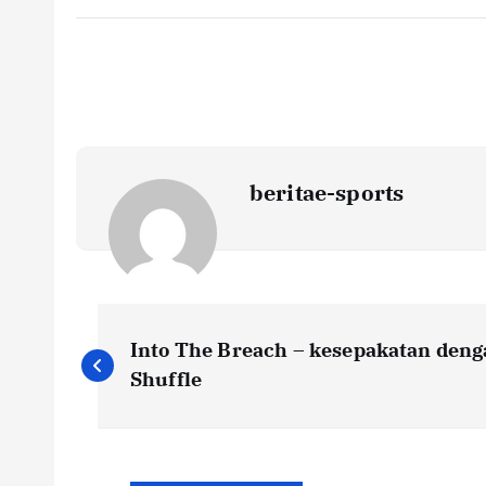
beritae-sports
P
Into The Breach – kesepakatan deng
o
Shuffle
s