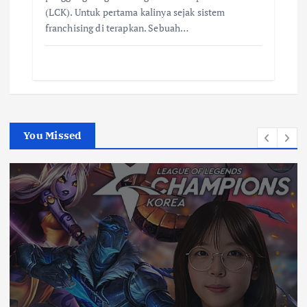
(LCK). Untuk pertama kalinya sejak sistem
franchising di terapkan. Sebuah…
You Missed