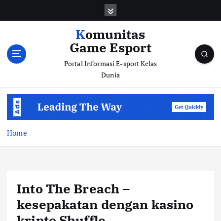
S
k
i
Komunitas
p
Game Esport
t
o
Portal Informasi E-sport Kelas
c
Dunia
o
n
t
e
n
Home
t
Into The Breach –
kesepakatan dengan kasino
kripto Shuffle