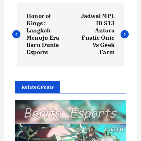
P
Honor of
Jadwal MPL
o
Kings :
ID S13
Langkah
Antara
s
Menuju Era
Fnatic Onic
Baru Dunia
Vs Geek
t
Esports
Farm
n
a
Related Posts
v
i
g