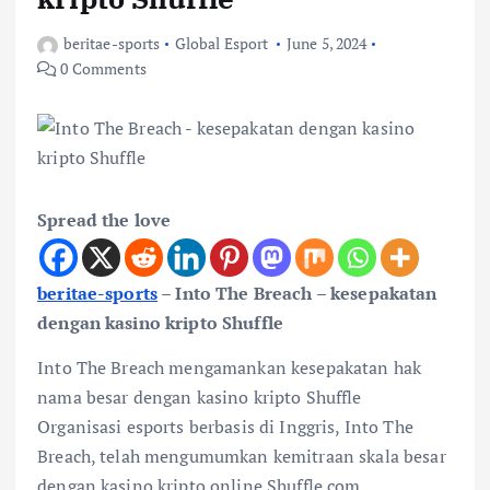
beritae-sports
Global Esport
June 5, 2024
0 Comments
Spread the love
beritae-sports
– Into The Breach – kesepakatan
dengan kasino kripto Shuffle
Into The Breach mengamankan kesepakatan hak
nama besar dengan kasino kripto Shuffle
Organisasi esports berbasis di Inggris, Into The
Breach, telah mengumumkan kemitraan skala besar
dengan kasino kripto online Shuffle.com.