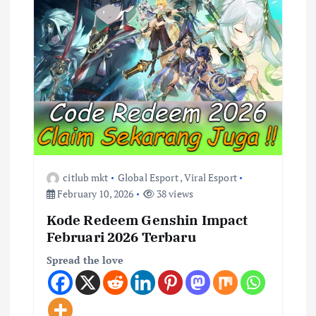
a
t
i
o
n
citlub mkt
Global Esport
,
Viral Esport
February 10, 2026
38 views
Kode Redeem Genshin Impact
Februari 2026 Terbaru
Spread the love