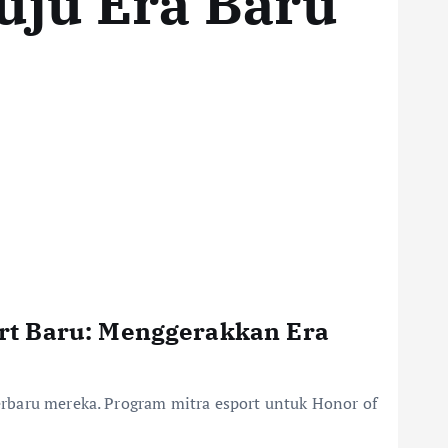
uju Era Baru
rt Baru: Menggerakkan Era
terbaru mereka. Program mitra esport untuk Honor of