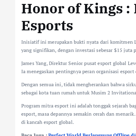
Honor of Kings 
Esports
Inisiatif ini merupakan bukti nyata dari komitmen
yang signifikan, dengan investasi sebesar $15 juta 
James Yang, Direktur Senior pusat esport global Le
Ia menegaskan pentingnya peran organisasi esport
Dengan semua ini, tidak mengherankan bahwa sirk
sebagai kota tuan rumah untuk Musim 2 Invitatio
Program mitra esport ini adalah tonggak sejarah ba
esport, masa depannya semakin cerah dan menarik. 
di kancah esport global.
Baca Juga :
Perfect World Berlangsung Offline di