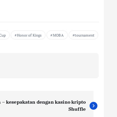
 Cup
Honor of Kings
MOBA
tournament
 – kesepakatan dengan kasino kripto
Shuffle