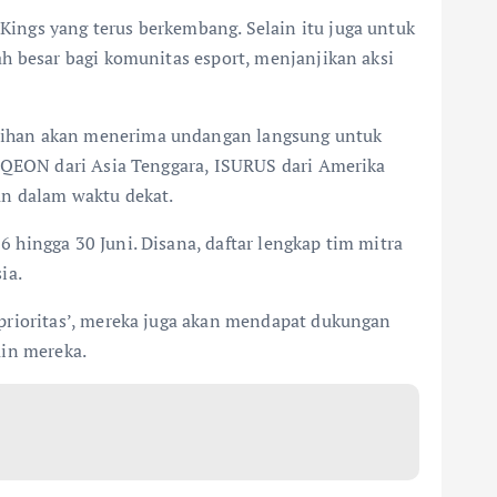
ings yang terus berkembang. Selain itu juga untuk
h besar bagi komunitas esport, menjanjikan aksi
ilihan akan menerima undangan langsung untuk
M QEON dari Asia Tenggara, ISURUS dari Amerika
an dalam waktu dekat.
hingga 30 Juni. Disana, daftar lengkap tim mitra
ia.
‘prioritas’, mereka juga akan mendapat dukungan
ain mereka.