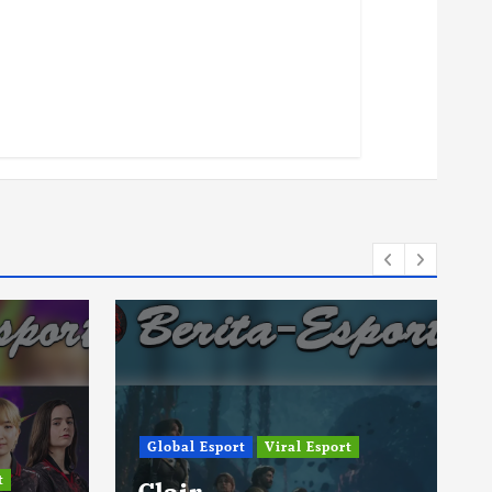
Global Esport
Viral Esport
t
Clair