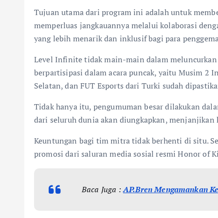
Tujuan utama dari program ini adalah untuk member
memperluas jangkauannya melalui kolaborasi dengan
yang lebih menarik dan inklusif bagi para penggem
Level Infinite tidak main-main dalam meluncurka
berpartisipasi dalam acara puncak, yaitu Musim 2 
Selatan, dan FUT Esports dari Turki sudah dipasti
Tidak hanya itu, pengumuman besar dilakukan dalam
dari seluruh dunia akan diungkapkan, menjanjikan k
Keuntungan bagi tim mitra tidak berhenti di situ.
promosi dari saluran media sosial resmi Honor of 
Baca Juga :
AP.Bren Mengamankan Ke