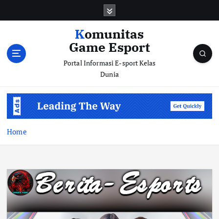
S
k
i
Komunitas
p
Game Esport
t
o
Portal Informasi E-sport Kelas
c
Dunia
o
n
t
e
n
Home
t