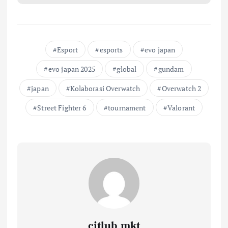
Esport
esports
evo japan
evo japan 2025
global
gundam
japan
Kolaborasi Overwatch
Overwatch 2
Street Fighter 6
tournament
Valorant
citlub mkt