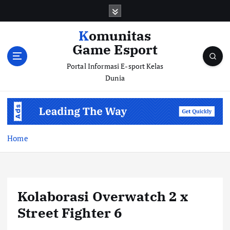
S
k
i
Komunitas
p
Game Esport
t
o
Portal Informasi E-sport Kelas
c
Dunia
o
n
t
e
n
Home
t
Kolaborasi Overwatch 2 x
Street Fighter 6