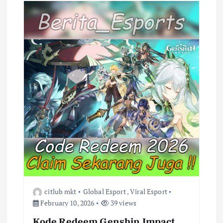
i
g
a
t
i
o
n
citlub mkt
Global Esport
,
Viral Esport
February 10, 2026
39 views
Kode Redeem Genshin Impact