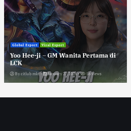
Global Esport
Viral Esport
Yoo Hee-ji – GM Wanita Pertama di
LCK
By
citlub mkt
January 27, 2026
56 views