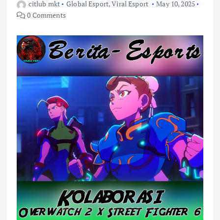
citlub mkt
Global Esport
,
Viral Esport
May 10, 2025
0 Comments