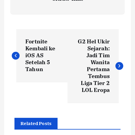
P
Fortnite
G2 Hel Ukir
o
Kembali ke
Sejarah:
iOS AS
Jadi Tim
s
Setelah 5
Wanita
Tahun
Pertama
t
Tembus
Liga Tier 2
LOL Eropa
n
a
v
Related Posts