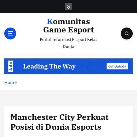
S
k
i
Komunitas
p
Game Esport
t
o
Portal Informasi E-sport Kelas
c
Dunia
o
n
t
e
n
Home
t
Manchester City Perkuat
Posisi di Dunia Esports