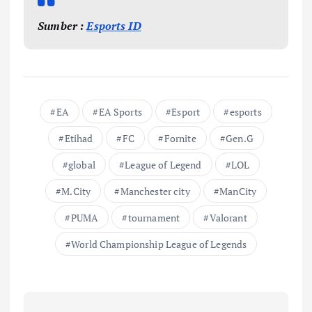
Sumber :
Esports ID
EA
EA Sports
Esport
esports
Etihad
FC
Fornite
Gen.G
global
League of Legend
LOL
M.City
Manchester city
ManCity
PUMA
tournament
Valorant
World Championship League of Legends