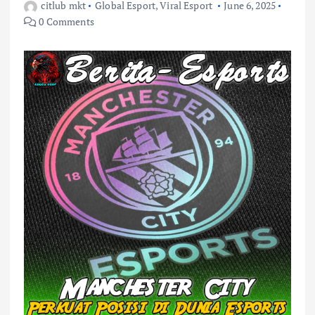
citlub mkt
Global Esport
,
Viral Esport
June 6, 2025
0 Comments