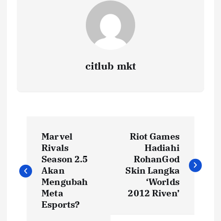
citlub mkt
P
Marvel
Riot Games
o
Rivals
Hadiahi
Season 2.5
RohanGod
s
Akan
Skin Langka
Mengubah
‘Worlds
t
Meta
2012 Riven’
Esports?