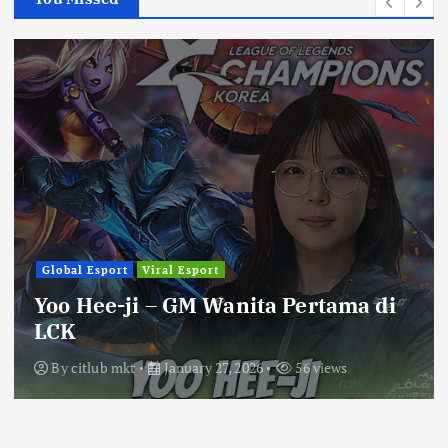
Global Esport
Viral Esport
Yoo Hee-ji – GM Wanita Pertama di
LCK
By
citlub mkt
January 27, 2026
56 views