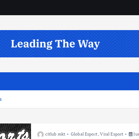
s
citlub mkt
Global Esport
,
Viral Esport
Jun