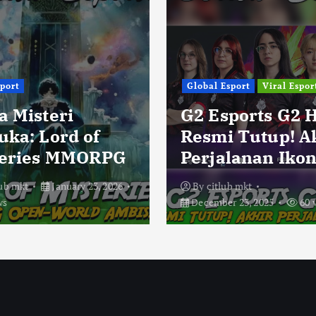
sport
Global Esport
Viral Espor
a Misteri
G2 Esports G2 
uka: Lord of
Resmi Tutup! A
eries MMORPG
Perjalanan Ikon
lub mkt
January 23, 2026
By
citlub mkt
ws
December 23, 2025
60 