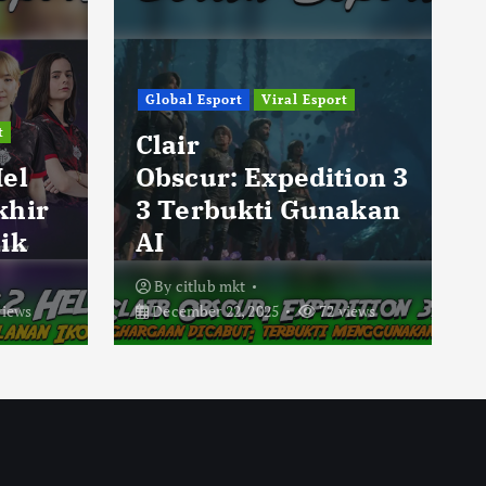
Global Esport
Viral Esport
t
Clair
Hel
Obscur: Expedition 3
khir
3 Terbukti Gunakan
ik
AI
By
citlub mkt
views
December 22, 2025
72 views