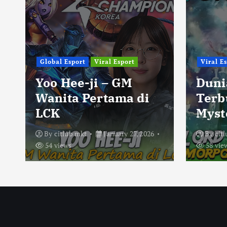
Global Esport
Viral Esport
Viral E
Yoo Hee-ji – GM
Duni
Wanita Pertama di
Terb
LCK
Myst
By
citlub mkt
January 27, 2026
By
cit
54 views
58 vie