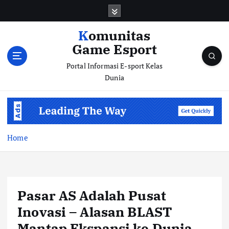
S
k
i
Komunitas
p
Game Esport
t
o
Portal Informasi E-sport Kelas
c
Dunia
o
n
t
e
n
Home
t
Pasar AS Adalah Pusat
Inovasi – Alasan BLAST
Mantap Ekspansi ke Dunia