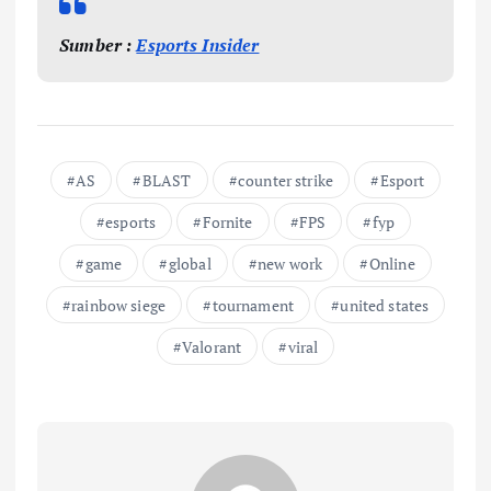
Sumber :
Esports Insider
AS
BLAST
counter strike
Esport
esports
Fornite
FPS
fyp
game
global
new work
Online
rainbow siege
tournament
united states
Valorant
viral