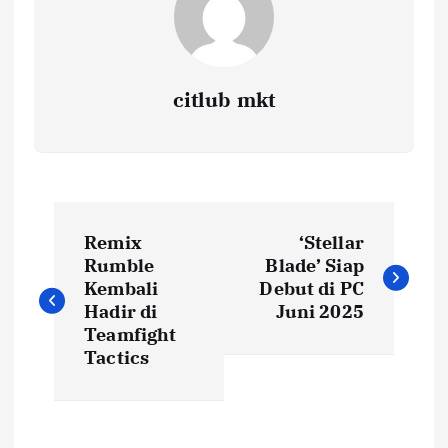
citlub mkt
P
Remix
‘Stellar
o
Rumble
Blade’ Siap
Kembali
Debut di PC
s
Hadir di
Juni 2025
Teamfight
t
Tactics
n