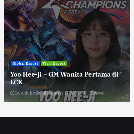
Global Esport
Viral Esport
Yoo Hee-ji – GM Wanita Pertama di
LCK
By
citlub mkt
January 27, 2026
55 views