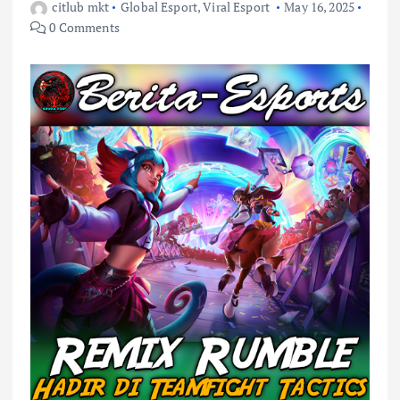
citlub mkt
Global Esport
,
Viral Esport
May 16, 2025
0 Comments