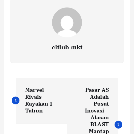
citlub mkt
P
Marvel
Pasar AS
o
Rivals
Adalah
Rayakan 1
Pusat
s
Tahun
Inovasi –
Alasan
t
BLAST
Mantap