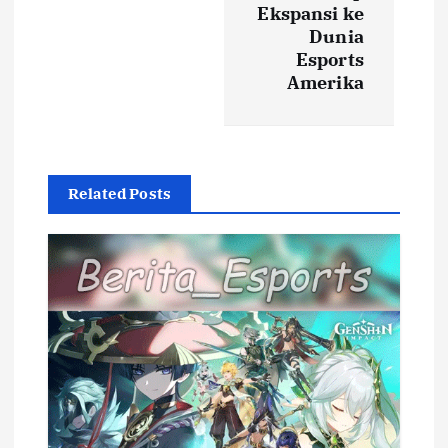
Ekspansi ke
n
Dunia
Esports
a
Amerika
v
i
Related Posts
g
a
t
i
o