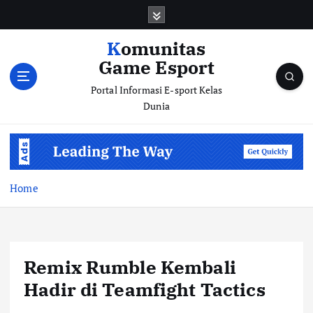
S
k
i
Komunitas
p
Game Esport
t
o
Portal Informasi E-sport Kelas
c
Dunia
o
n
t
e
n
Home
t
Remix Rumble Kembali
Hadir di Teamfight Tactics