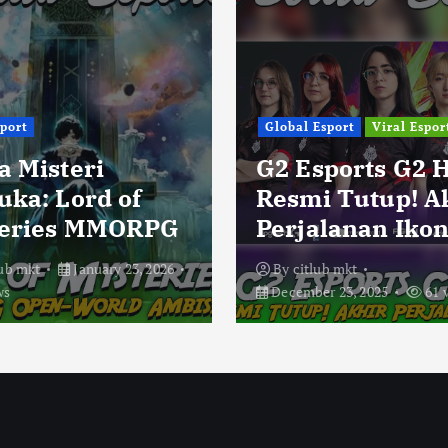
sport
Global Esport
Viral Espor
a Misteri
G2 Esports G2 
uka: Lord of
Resmi Tutup! A
eries MMORPG
Perjalanan Ikon
lub mkt
January 23, 2026
By
citlub mkt
ws
December 23, 2025
61 