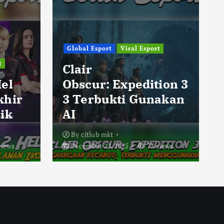
Global Esport
Viral Esport
t
Clair
Hel
Obscur: Expedition 3
khir
3 Terbukti Gunakan
ik
AI
By
citlub mkt
views
December 22, 2025
73 views