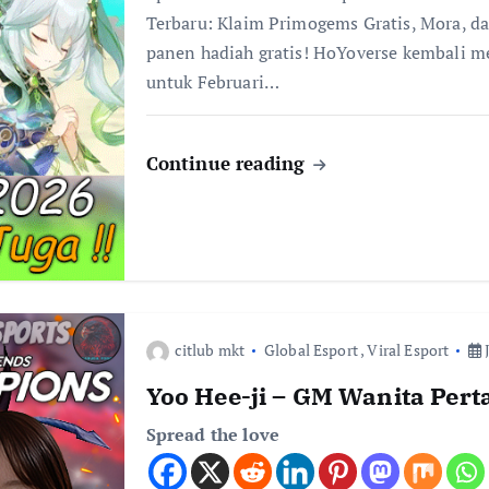
Terbaru: Klaim Primogems Gratis, Mora, da
panen hadiah gratis! HoYoverse kembali 
untuk Februari…
Continue reading
citlub mkt
Global Esport
,
Viral Esport
J
Yoo Hee-ji – GM Wanita Per
Spread the love