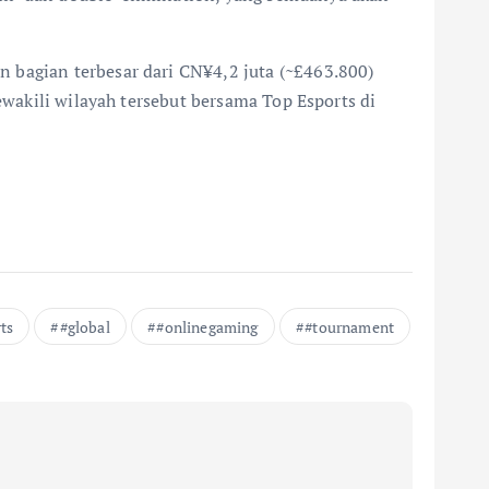
 bagian terbesar dari CN¥4,2 juta (~£463.800)
ewakili wilayah tersebut bersama Top Esports di
ts
#global
#onlinegaming
#tournament