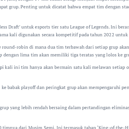
pat grup. Penting untuk dicatat bahwa empat tim dengan st
s Draft’ untuk esports tier satu League of Legends. Ini bera
rtama kali digunakan secara kompetitif pada tahun 2022 untuk
e round-robin di mana dua tim terbawah dari setiap grup aka
up dengan lima tim akan memiliki tiga teratas yang lolos ke gr
api kali ini tim hanya akan bermain satu kali melawan setia
los ke babak playoff dan peringkat grup akan mempengaruhi p
 grup yang lebih rendah bersaing dalam pertandingan eliminas
 timnya dari Musim Semi. Ini termasuk tahap ‘King-of-the-H