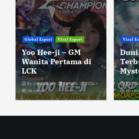
Global Esport
Viral Esport
Viral E
Yoo Hee-ji – GM
Duni
Wanita Pertama di
Terb
LCK
Myst
By
citlub mkt
January 27, 2026
By
cit
56 views
60 vie