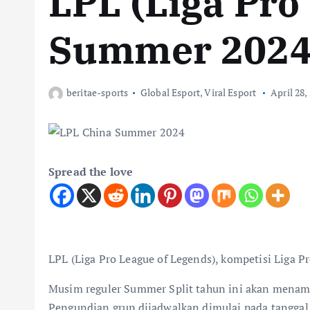
LPL (Liga Pro
Summer 202
beritae-sports
Global Esport
,
Viral Esport
April 28,
Spread the love
LPL (Liga Pro League of Legends), kompetisi Liga
Musim reguler Summer Split tahun ini akan menamp
Pengundian grup dijadwalkan dimulai pada tanggal 