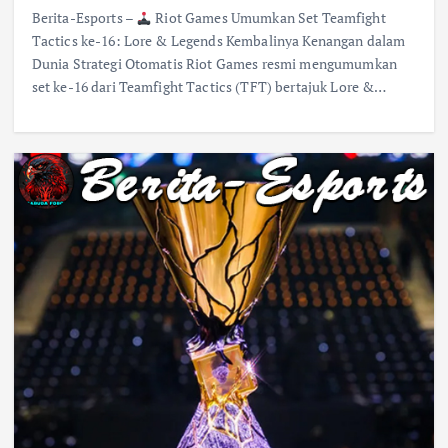
Berita-Esports –
Riot Games Umumkan Set Teamfight
Tactics ke-16: Lore & Legends Kembalinya Kenangan dalam
Dunia Strategi Otomatis Riot Games resmi mengumumkan
set ke-16 dari Teamfight Tactics (TFT) bertajuk Lore &…