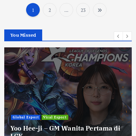
1
2
…
23
P
o
You Missed
s
t
s
p
a
g
Global Esport
Viral Esport
Yoo Hee-ji – GM Wanita Pertama di
i
LCK