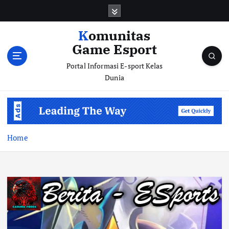
S
k
i
Komunitas
p
Game Esport
t
o
Portal Informasi E-sport Kelas
c
Dunia
o
n
t
e
n
Home
t