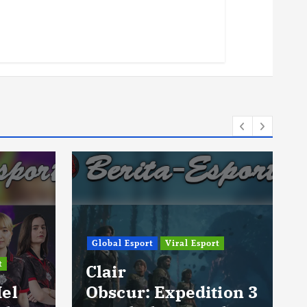
Global Esport
Viral Esport
t
Clair
Hel
Obscur: Expedition 3