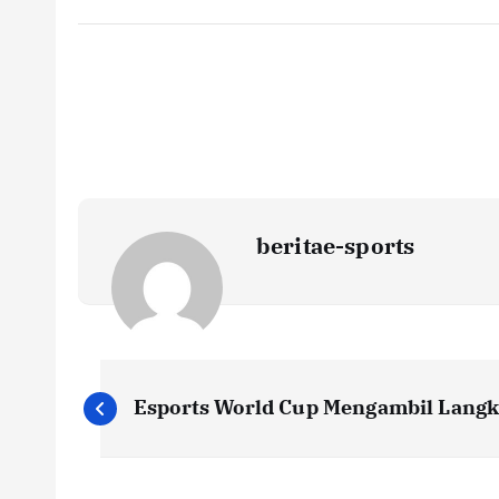
beritae-sports
P
Esports World Cup Mengambil Langk
o