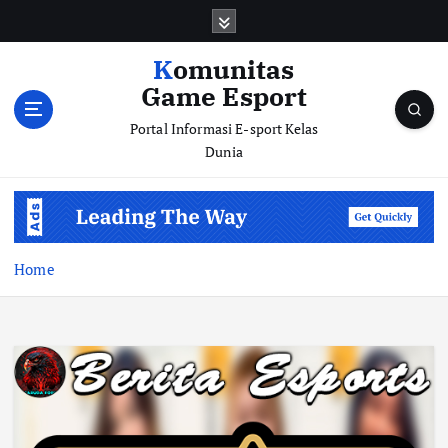
S
k
i
Komunitas
p
Game Esport
t
o
Portal Informasi E-sport Kelas
c
Dunia
o
n
t
e
n
Home
t