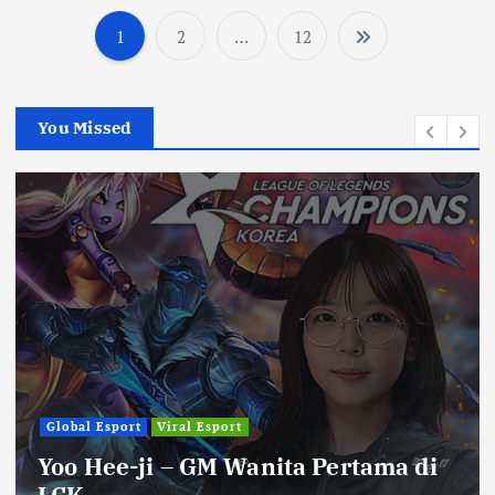
1
2
…
12
P
o
You Missed
s
t
s
p
a
g
Global Esport
Viral Esport
Yoo Hee-ji – GM Wanita Pertama di
i
LCK