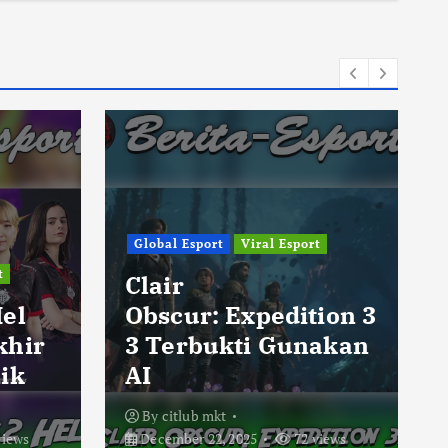
Global Esport
Viral Esport
t
Clair
Hel
Obscur: Expedition 3
khir
3 Terbukti Gunakan
ik
AI
By
citlub mkt
views
December 22, 2025
72 views