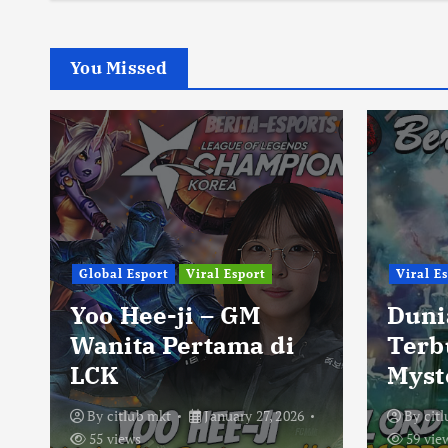
You Missed
Global Esport
Viral Esport
Viral E
Yoo Hee-ji – GM
Duni
Wanita Pertama di
Terb
LCK
Myst
By
citlub mkt
January 27, 2026
By
cit
55 views
59 vie