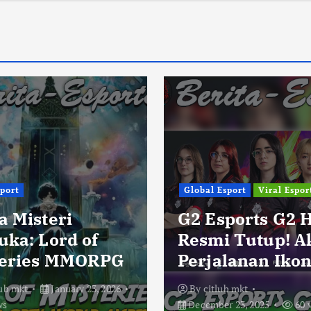
sport
Global Esport
Viral Espor
a Misteri
G2 Esports G2 
uka: Lord of
Resmi Tutup! A
eries MMORPG
Perjalanan Ikon
lub mkt
January 23, 2026
By
citlub mkt
ws
December 23, 2025
60 