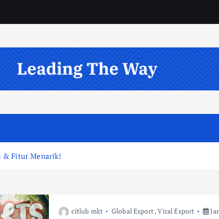
 & Fitur Menarik!
citlub mkt
Global Esport
,
Viral Esport
Jan