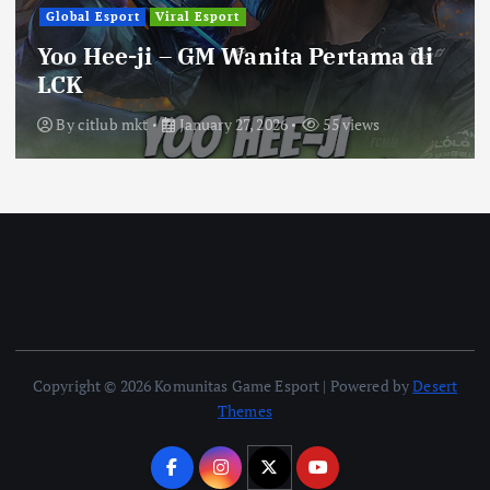
Global Esport
Viral Esport
Yoo Hee-ji – GM Wanita Pertama di
LCK
By
citlub mkt
January 27, 2026
55 views
Copyright © 2026 Komunitas Game Esport | Powered by
Desert
Themes