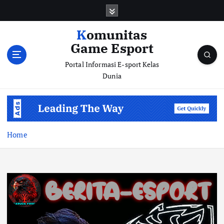
S
k
i
Komunitas
p
Game Esport
t
o
Portal Informasi E-sport Kelas
c
Dunia
o
n
t
e
n
Home
t