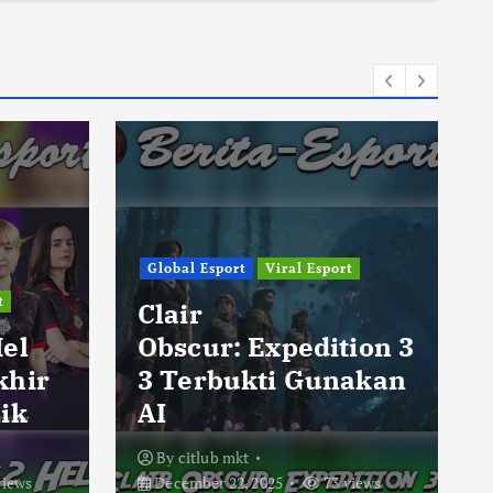
Global Esport
Viral Esport
t
Clair
Hel
Obscur: Expedition 3
khir
3 Terbukti Gunakan
ik
AI
By
citlub mkt
views
December 22, 2025
73 views