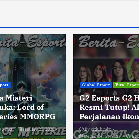
sport
Global Esport
Viral Espor
a Misteri
G2 Esports G2 
uka: Lord of
Resmi Tutup! A
eries MMORPG
Perjalanan Ikon
lub mkt
January 23, 2026
By
citlub mkt
ws
December 23, 2025
61 