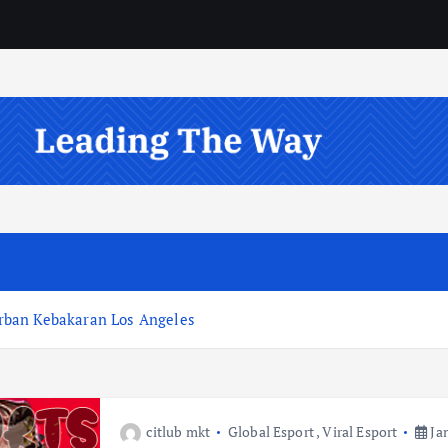
rban Kebakaran Los Angeles
citlub mkt
Global Esport
,
Viral Esport
Jan