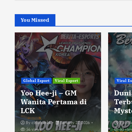
You Missed
Global Esport
Viral Esport
Viral E
Yoo Hee-ji – GM
Duni
Wanita Pertama di
Terb
LCK
Myst
By
citlub mkt
January 27, 2026
By
cit
56 views
60 vie