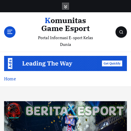
S
k
i
Komunitas
p
Game Esport
t
o
Portal Informasi E-sport Kelas
c
Dunia
o
n
t
e
n
Home
t