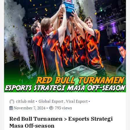
citlub mkt
Global Esport
,
Viral Esport
November 7, 2024
793 views
Red Bull Turnamen > Esports Strategi
Masa Off-season