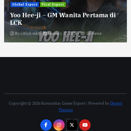
Global Esport
Viral Esport
Yoo Hee-ji – GM Wanita Pertama di
LCK
By
citlub mkt
January 27, 2026
56 views
Copyright © 2026 Komunitas Game Esport | Powered by
Desert
Themes