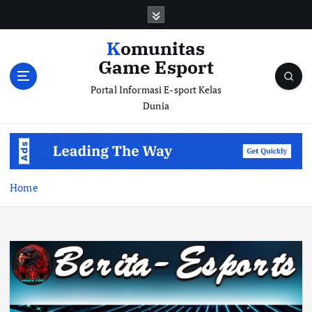
S
k
i
Komunitas
p
Game Esport
t
o
Portal Informasi E-sport Kelas
c
Dunia
o
n
t
e
n
Home
t