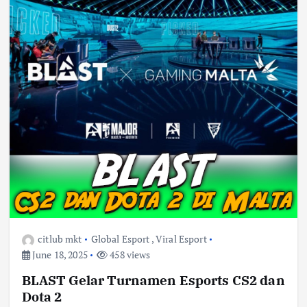
citlub mkt
Global Esport
,
Viral Esport
June 18, 2025
458 views
BLAST Gelar Turnamen Esports CS2 dan
Dota 2