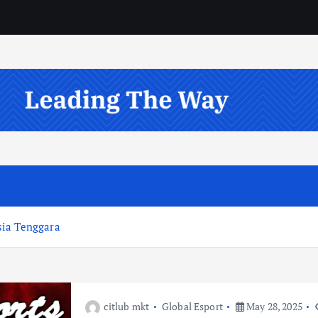
sia Tenggara
citlub mkt
Global Esport
May 28, 2025