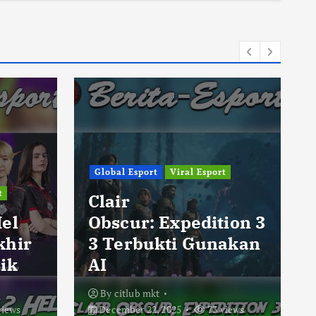
Global Esport
Viral Esport
t
Clair
Hel
Obscur: Expedition 3
khir
3 Terbukti Gunakan
ik
AI
By
citlub mkt
views
December 22, 2025
73 views