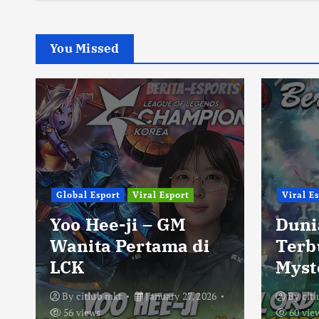
You Missed
Global Esport
Viral Esport
Viral E
Yoo Hee-ji – GM
Duni
Wanita Pertama di
Terb
LCK
Myst
By
citlub mkt
January 27, 2026
By
cit
56 views
60 vie