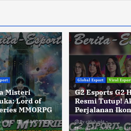
sport
Global Esport
Viral Espor
a Misteri
G2 Esports G2 
uka: Lord of
Resmi Tutup! A
eries MMORPG
Perjalanan Ikon
lub mkt
January 23, 2026
By
citlub mkt
ws
December 23, 2025
61 