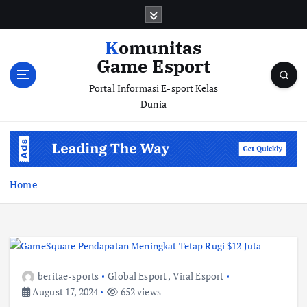
S
k
i
Komunitas
p
Game Esport
t
o
Portal Informasi E-sport Kelas
c
Dunia
o
n
t
e
n
Home
t
beritae-sports
Global Esport
,
Viral Esport
August 17, 2024
652 views