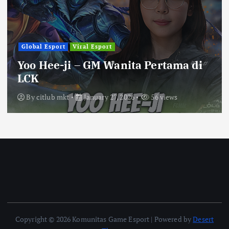
Global Esport
Viral Esport
Yoo Hee-ji – GM Wanita Pertama di
LCK
By
citlub mkt
January 27, 2026
56 views
Copyright © 2026 Komunitas Game Esport | Powered by
Desert