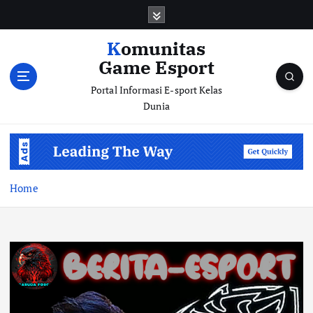
S
k
i
Komunitas
p
Game Esport
t
o
Portal Informasi E-sport Kelas
c
Dunia
o
n
t
e
n
Home
t