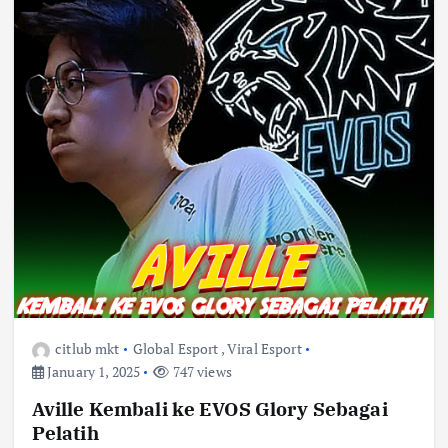
citlub mkt
Global Esport
,
Viral Esport
January 1, 2025
747 views
Aville Kembali ke EVOS Glory Sebagai
Pelatih