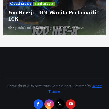
Global Esport
Viral Esport
Yoo Hee-ji – GM Wanita Pertama di
LCK
By
citlub mkt
January 27, 2026
56 views
Copyright © 2026 Komunitas Game Esport | Powered by
Desert
Themes