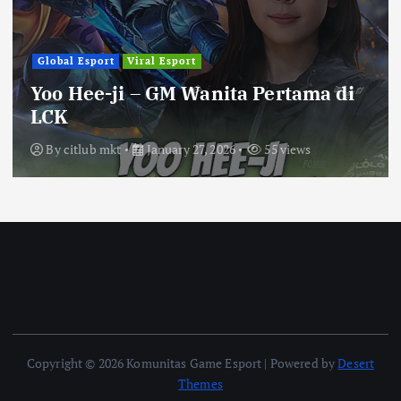
Global Esport
Viral Esport
Yoo Hee-ji – GM Wanita Pertama di
LCK
By
citlub mkt
January 27, 2026
55 views
Copyright © 2026 Komunitas Game Esport | Powered by
Desert
Themes