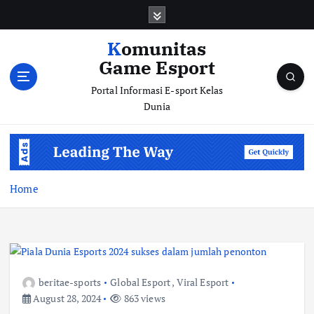
S
k
i
Komunitas
p
Game Esport
t
o
Portal Informasi E-sport Kelas
c
Dunia
o
n
t
e
n
Home
t
beritae-sports
Global Esport
,
Viral Esport
August 28, 2024
863 views