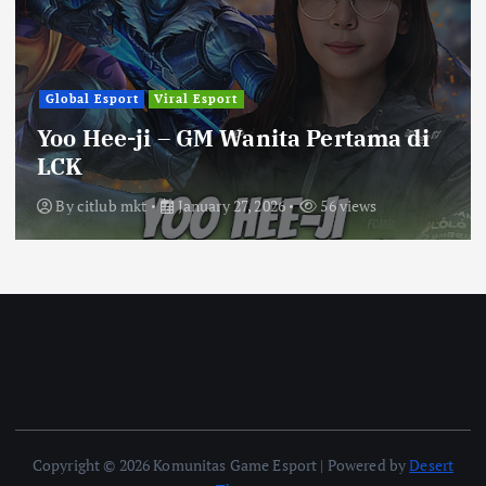
Global Esport
Viral Esport
Yoo Hee-ji – GM Wanita Pertama di
LCK
By
citlub mkt
January 27, 2026
56 views
Copyright © 2026 Komunitas Game Esport | Powered by
Desert