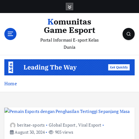
S
k
i
Komunitas
p
Game Esport
t
o
Portal Informasi E-sport Kelas
c
Dunia
o
n
t
e
n
Home
t
beritae-sports
Global Esport
,
Viral Esport
August 30, 2024
903 views