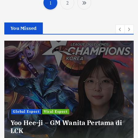
1
2
P
o
You Missed
s
t
s
p
a
g
Global Esport
Viral Esport
Yoo Hee-ji – GM Wanita Pertama di
i
LCK