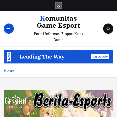
S
k
i
Komunitas
p
Game Esport
t
o
Portal Informasi E-sport Kelas
c
Dunia
o
n
t
e
n
Home
t