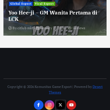
Global Esport
Viral Esport
Yoo Hee-ji – GM Wanita Pertama di
LCK
By
citlub mkt
January 27, 2026
56 views
Copyright © 2026 Komunitas Game Esport | Powered by
Desert
Themes