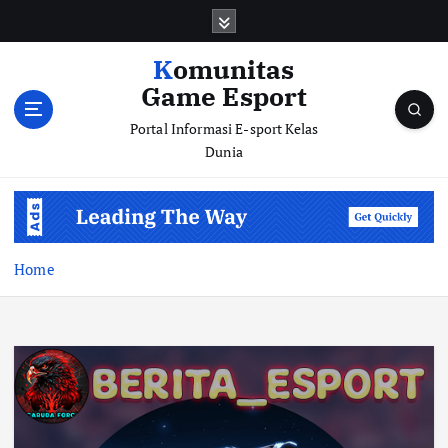
S
k
i
Komunitas
p
Game Esport
t
o
Portal Informasi E-sport Kelas
c
Dunia
o
n
t
e
n
Home
t