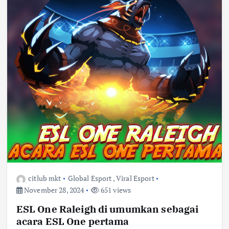
citlub mkt
Global Esport
,
Viral Esport
November 28, 2024
651 views
ESL One Raleigh di umumkan sebagai
acara ESL One pertama