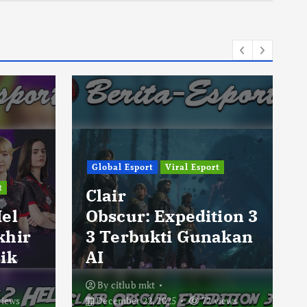
Global Esport
Viral Esport
t
Clair
Hel
Obscur: Expedition 3
khir
3 Terbukti Gunakan
ik
AI
By
citlub mkt
views
December 22, 2025
72 views