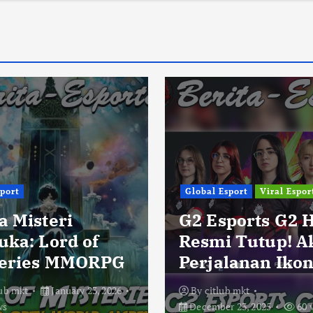
sport
Global Esport
Viral Espor
a Misteri
G2 Esports G2 
uka: Lord of
Resmi Tutup! A
eries MMORPG
Perjalanan Ikon
lub mkt
January 23, 2026
By
citlub mkt
ws
December 23, 2025
60 