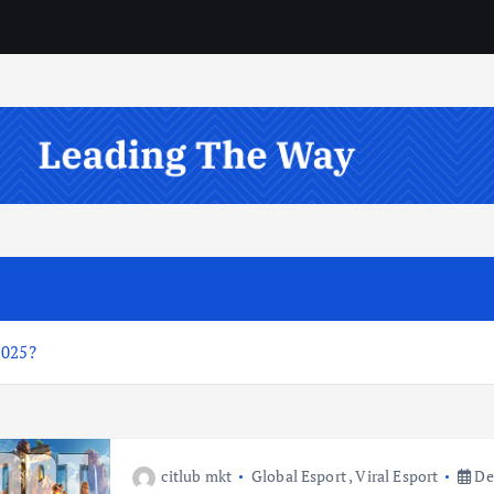
2025?
citlub mkt
Global Esport
,
Viral Esport
De