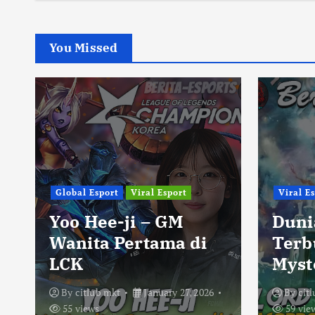
You Missed
Global Esport
Viral Esport
Viral E
Yoo Hee-ji – GM
Duni
Wanita Pertama di
Terb
LCK
Myst
By
citlub mkt
January 27, 2026
By
cit
55 views
59 vie