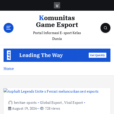
S
k
i
Komunitas
p
Game Esport
t
o
Portal Informasi E-sport Kelas
c
Dunia
o
n
t
e
n
Home
t
beritae-sports
Global Esport
,
Viral Esport
August 19, 2024
728 views