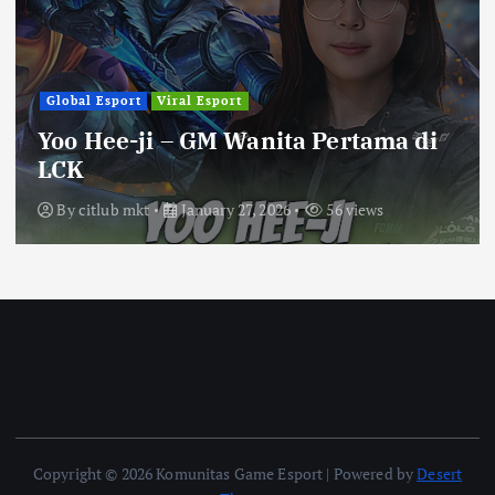
Global Esport
Viral Esport
Yoo Hee-ji – GM Wanita Pertama di
LCK
By
citlub mkt
January 27, 2026
56 views
Copyright © 2026 Komunitas Game Esport | Powered by
Desert