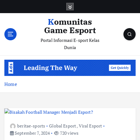
S
k
i
Komunitas
p
Game Esport
t
o
Portal Informasi E-sport Kelas
c
Dunia
o
n
t
e
n
Home
t
beritae-sports
Global Esport
,
Viral Esport
September 7, 2024
720 views