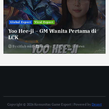
Global Esport
Viral Esport
Yoo Hee-ji – GM Wanita Pertama di
LCK
By
citlub mkt
January 27, 2026
55 views
Copyright © 2026 Komunitas Game Esport | Powered by
Desert