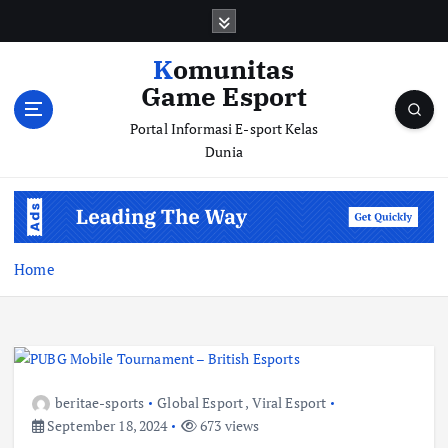
S
k
i
Komunitas
p
Game Esport
t
o
Portal Informasi E-sport Kelas
c
Dunia
o
n
t
e
n
Home
t
beritae-sports
Global Esport
,
Viral Esport
September 18, 2024
673 views