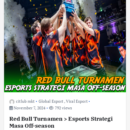
citlub mkt
Global Esport
,
Viral Esport
November 7, 2024
792 views
Red Bull Turnamen > Esports Strategi
Masa Off-season