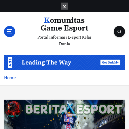
S
k
i
Komunitas
p
Game Esport
t
o
Portal Informasi E-sport Kelas
c
Dunia
o
n
t
e
n
Home
t