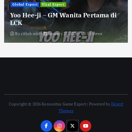
Global Esport
Viral Esport
Yoo Hee-ji – GM Wanita Pertama di
LCK
By
citlub mkt
January 27, 2026
55 views
Copyright © 2026 Komunitas Game Esport | Powered by
Desert
Themes