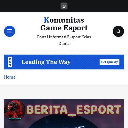
S
k
i
Komunitas
p
Game Esport
t
o
Portal Informasi E-sport Kelas
c
Dunia
o
n
t
e
n
Home
t