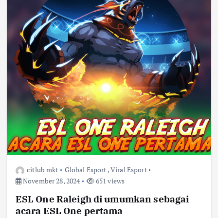
citlub mkt
Global Esport
,
Viral Esport
November 28, 2024
651 views
ESL One Raleigh di umumkan sebagai
acara ESL One pertama