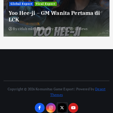
Global Esport
Viral Esport
Yoo Hee-ji – GM Wanita Pertama di
LCK
By
citlub mkt
January 27, 2026
55 views
Copyright © 2026 Komunitas Game Esport | Powered by
Desert
Themes