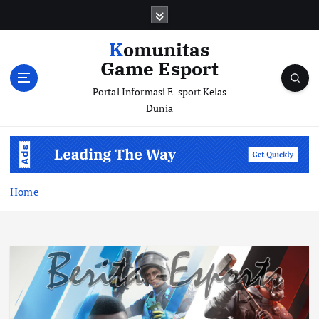
S
k
i
Komunitas
p
Game Esport
t
o
Portal Informasi E-sport Kelas
c
Dunia
o
n
t
e
n
Home
t